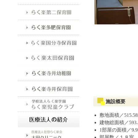
施設概要
敷地面積／515.58
建物総面積／593.
1部屋の面積／9.9
部屋数／１８室