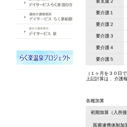
要支援２
要介護１
要介護２
要介護３
要介護４
要介護５
（１ヶ月を３０日で
上記計算は
、
介護
各種加算
初期加算（入所後
医療連携体制加